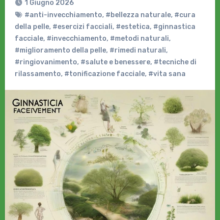
1 Giugno 2026
#anti-invecchiamento
,
#bellezza naturale
,
#cura
della pelle
,
#esercizi facciali
,
#estetica
,
#ginnastica
facciale
,
#invecchiamento
,
#metodi naturali
,
#miglioramento della pelle
,
#rimedi naturali
,
#ringiovanimento
,
#salute e benessere
,
#tecniche di
rilassamento
,
#tonificazione facciale
,
#vita sana