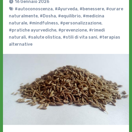
16 Gennaio 2026
#autoconoscenza
,
#Ayurveda
,
#benessere
,
#curare
naturalmente
,
#Dosha
,
#equilibrio
,
#medicina
naturale
,
#mindfulness
,
#personalizzazione
,
#pratiche ayurvediche
,
#prevenzione
,
#rimedi
naturali
,
#salute olistica
,
#stili di vita sani
,
#terapias
alternative