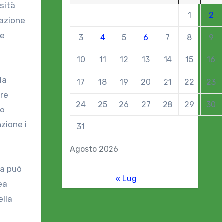
sità
1
2
cazione
ne
3
4
5
6
7
8
9
10
11
12
13
14
15
16
la
17
18
19
20
21
22
23
are
24
25
26
27
28
29
30
co
zione i
31
Agosto 2026
ea può
« Lug
ea
ella