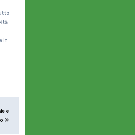
utto
vità
a in
ale e
ro