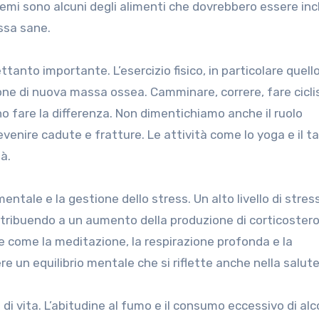
i semi sono alcuni degli alimenti che dovrebbero essere inc
ssa sane.
ettanto importante. L’esercizio fisico, in particolare quell
one di nuova massa ossea. Camminare, correre, fare cicl
o fare la differenza. Non dimentichiamo anche il ruolo
revenire cadute e fratture. Le attività come lo yoga e il ta
à.
ntale e la gestione dello stress. Un alto livello di stres
tribuendo a un aumento della produzione di corticosteroi
 come la meditazione, la respirazione profonda e la
un equilibrio mentale che si riflette anche nella salute 
di vita. L’abitudine al fumo e il consumo eccessivo di alc