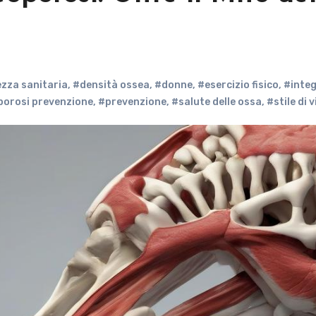
zza sanitaria
,
#densità ossea
,
#donne
,
#esercizio fisico
,
#integ
orosi prevenzione
,
#prevenzione
,
#salute delle ossa
,
#stile di v