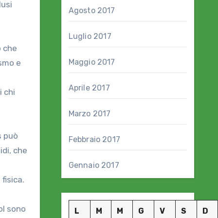
lusi
Agosto 2017
Luglio 2017
o che
Maggio 2017
ismo e
Aprile 2017
i chi
Marzo 2017
s può
Febbraio 2017
di, che
Gennaio 2017
fisica.
ol sono
L
M
M
G
V
S
D