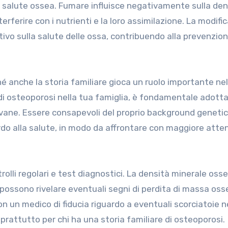
alute ossea. Fumare influisce negativamente sulla den
erferire con i nutrienti e la loro assimilazione. La modifi
tivo sulla salute delle ossa, contribuendo alla prevenzio
 anche la storia familiare gioca un ruolo importante nel
 di osteoporosi nella tua famiglia, è fondamentale adott
vane. Essere consapevoli del proprio background geneti
do alla salute, in modo da affrontare con maggiore atten
trolli regolari e test diagnostici. La densità minerale oss
 possono rivelare eventuali segni di perdita di massa oss
on un medico di fiducia riguardo a eventuali scorciatoie n
prattutto per chi ha una storia familiare di osteoporosi.