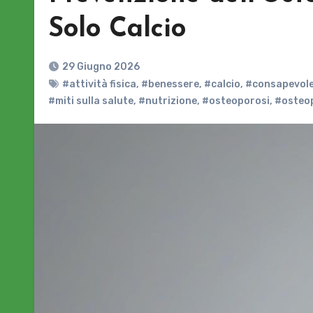
Solo Calcio
29 Giugno 2026
#attività fisica
,
#benessere
,
#calcio
,
#consapevole
#miti sulla salute
,
#nutrizione
,
#osteoporosi
,
#osteop