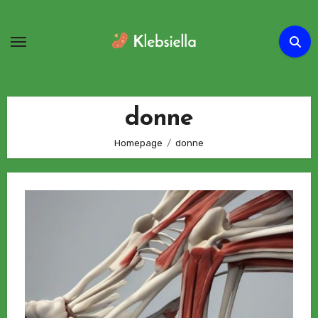
Passa
al
contenuto
donne
Homepage
donne