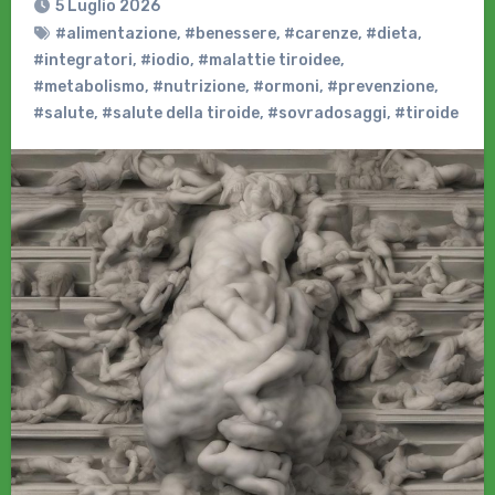
5 Luglio 2026
#alimentazione
,
#benessere
,
#carenze
,
#dieta
,
#integratori
,
#iodio
,
#malattie tiroidee
,
#metabolismo
,
#nutrizione
,
#ormoni
,
#prevenzione
,
#salute
,
#salute della tiroide
,
#sovradosaggi
,
#tiroide