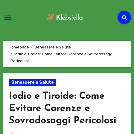
Passa
al
contenuto
Homepage
Benessere e Salute
Iodio e Tiroide: Come Evitare Carenze e Sovradosaggi
Pericolosi
Benessere e Salute
Iodio e Tiroide: Come
Evitare Carenze e
Sovradosaggi Pericolosi