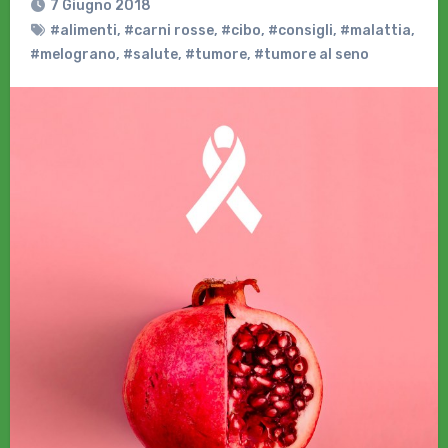
7 Giugno 2018
#alimenti
,
#carni rosse
,
#cibo
,
#consigli
,
#malattia
,
#melograno
,
#salute
,
#tumore
,
#tumore al seno