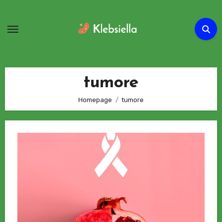
Passa
al
contenuto
tumore
Homepage
tumore