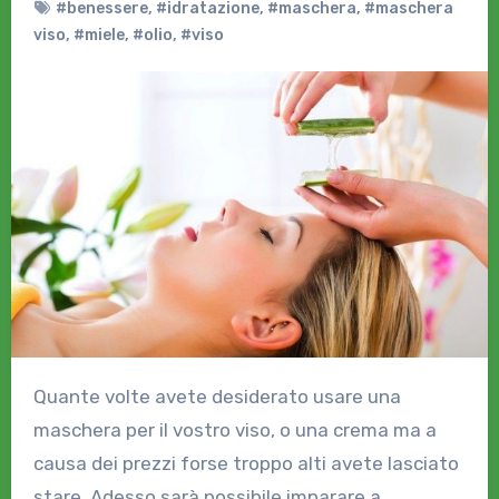
#benessere
,
#idratazione
,
#maschera
,
#maschera
viso
,
#miele
,
#olio
,
#viso
Quante volte avete desiderato usare una
maschera per il vostro viso, o una crema ma a
causa dei prezzi forse troppo alti avete lasciato
stare. Adesso sarà possibile imparare a