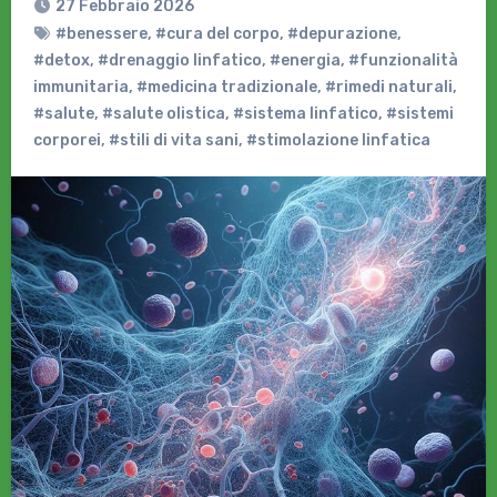
27 Febbraio 2026
#benessere
,
#cura del corpo
,
#depurazione
,
#detox
,
#drenaggio linfatico
,
#energia
,
#funzionalità
immunitaria
,
#medicina tradizionale
,
#rimedi naturali
,
#salute
,
#salute olistica
,
#sistema linfatico
,
#sistemi
corporei
,
#stili di vita sani
,
#stimolazione linfatica