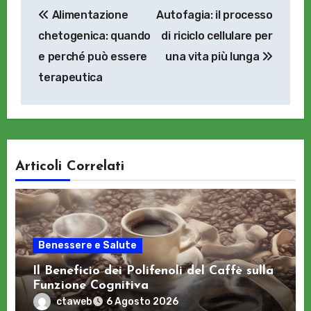
Alimentazione
Autofagia: il processo
articoli
chetogenica: quando
di riciclo cellulare per
e perché può essere
una vita più lunga
terapeutica
Articoli Correlati
Benessere e Salute
Il Beneficio dei Polifenoli del Caffè sulla
Funzione Cognitiva
ctaweb
6 Agosto 2026