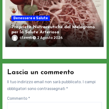
Benessere e Salute
Proprietà Nutraceutiche del Melograno
per la Salute Arteriosa
ctaweb
2 Agosto 2026
Lascia un commento
Il tuo indirizzo email non sarà pubblicato.
I campi
obbligatori sono contrassegnati
*
Commento
*