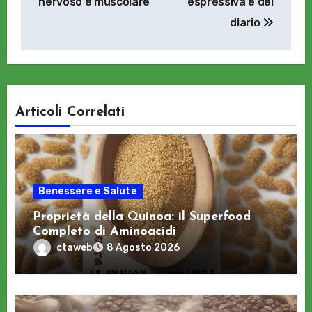
nervoso e muscolare
espressiva e del
diario
Articoli Correlati
Benessere e Salute
Proprietà della Quinoa: il Superfood
Completo di Aminoacidi
ctaweb
8 Agosto 2026