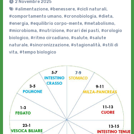
2 Novembre 2025
#alimentazione
,
#benessere
,
#cicli naturali
,
#comportamento umano
,
#cronobiologia
,
#dieta
,
#energia
,
#equilibrio corpo-mente
,
#metabolismo
,
#microbioma
,
#nutrizione
,
#orari dei pasti
,
#orologio
biologico
,
#ritmo circadiano
,
#salute
,
#salute
naturale
,
#sincronizzazione
,
#stagionalità
,
#stili di
vita
,
#tempo biologico