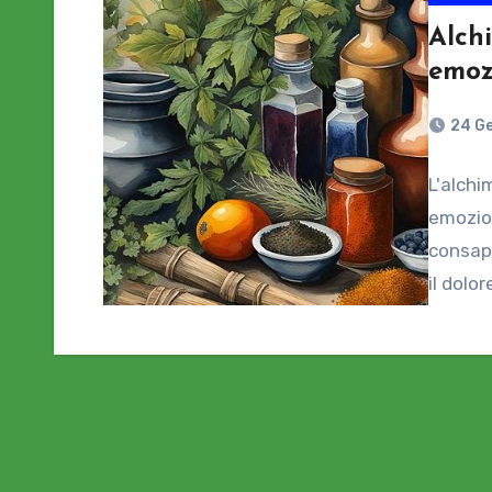
Alchi
emoz
24 G
L'alchi
emozion
consape
il dolo