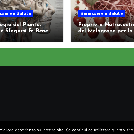
ssere e Salute
Benessere e Salute
logia del Pianto:
Proprietà Nutraceuti
é Sfogarsi fa Bene al
del Melograno per la
ema Nervoso
Salute Arteriosa
migliore esperienza sul nostro sito. Se continui ad utilizzare questo sit
Copyright © All rights reserved
|
Blogus
di
Themeansar
.