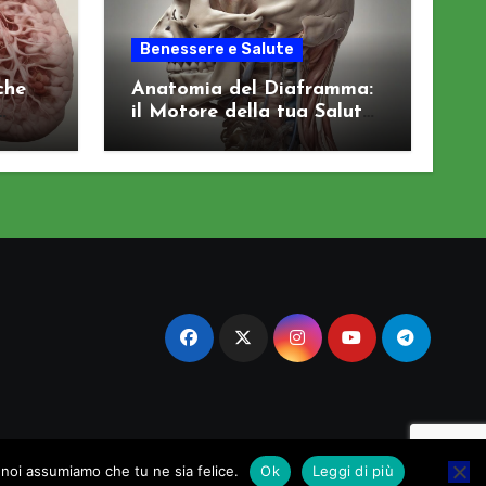
Benessere e Salute
che
Anatomia del Diaframma:
il Motore della tua Salute
Viscerale
o noi assumiamo che tu ne sia felice.
Ok
Leggi di più