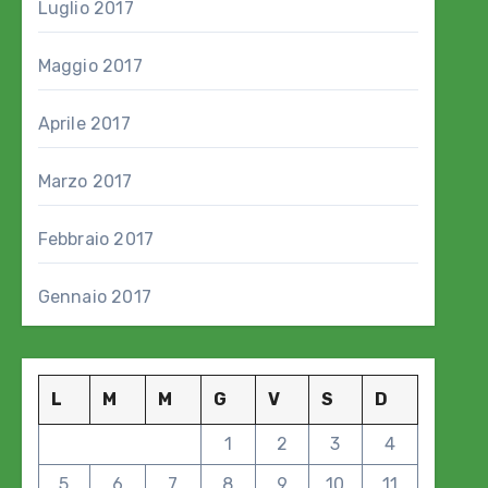
Luglio 2017
Maggio 2017
Aprile 2017
Marzo 2017
Febbraio 2017
Gennaio 2017
L
M
M
G
V
S
D
1
2
3
4
5
6
7
8
9
10
11