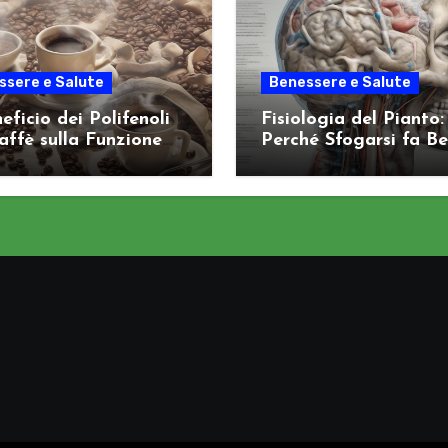
ssere e Salute
Benessere e Salute
neficio dei Polifenoli
Fisiologia del Pianto:
affè sulla Funzione
Perché Sfogarsi fa Be
itiva
Sistema Nervoso