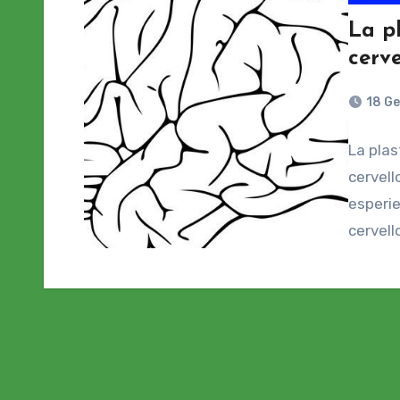
La pl
cerv
18 G
La plas
cervell
esperie
cervell