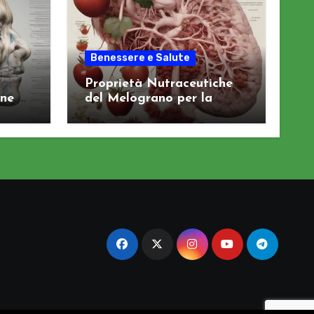
Benessere e Salute
Proprietà Nutraceutiche
ne al
del Melograno per la
Salute Arteriosa