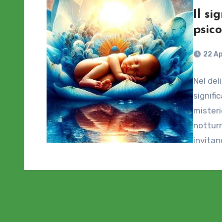
Il si
psic
22 Ap
Nel del
signifi
misteri
notturn
invitan