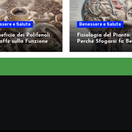
ssere e Salute
Benessere e Salute
neficio dei Polifenoli
Fisiologia del Pianto:
affè sulla Funzione
Perché Sfogarsi fa Be
itiva
Sistema Nervoso