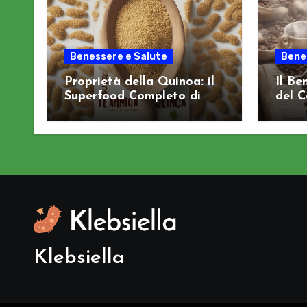
Benessere e Salute
Bene
Proprietà della Quinoa: il
Il Be
Superfood Completo di
del C
Aminoacidi
Cogn
Klebsiella