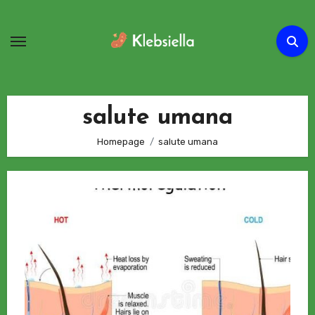
Passa
al
contenuto
salute umana
Homepage
salute umana