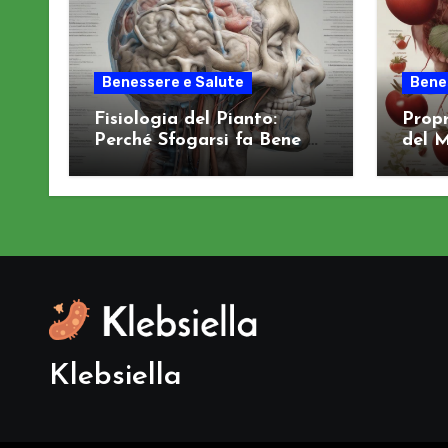
Benessere e Salute
Bene
Fisiologia del Pianto:
Propr
Perché Sfogarsi fa Bene al
del M
Sistema Nervoso
Salut
Klebsiella