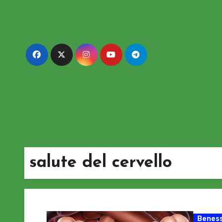
Passa
al
contenuto
salute del cervello
Beness