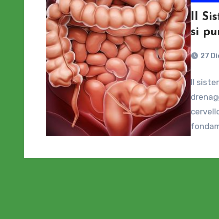
Il Si
si pu
27 D
Il sist
drenagg
cervell
fondame