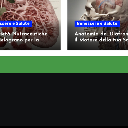
ssere e Salute
Benessere e Salute
ietà Nutraceutiche
Anatomia del Diafra
elograno per la
il Motore della tua S
e Arteriosa
Viscerale