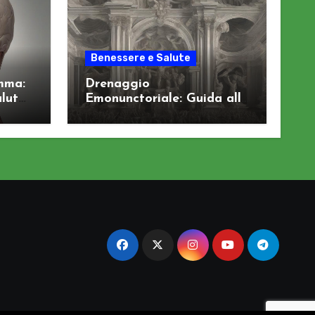
Benessere e Salute
mma:
Drenaggio
alute
Emonunctoriale: Guida alla
Depurazione degli Organi