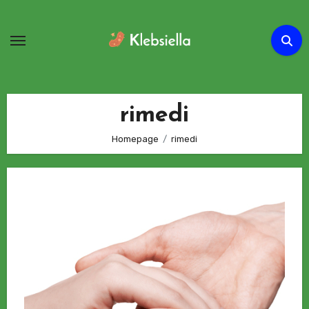
Passa
al
contenuto
rimedi
Homepage
rimedi