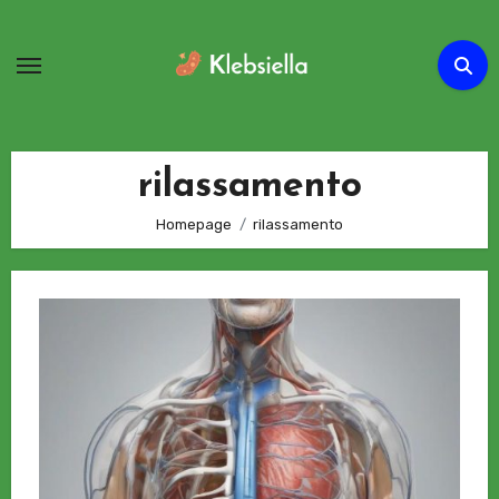
Passa
al
contenuto
rilassamento
Homepage
rilassamento