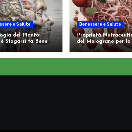
ssere e Salute
Benessere e Salute
logia del Pianto:
Proprietà Nutraceuti
é Sfogarsi fa Bene al
del Melograno per la
ema Nervoso
Salute Arteriosa