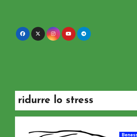
Passa
al
contenuto
ridurre lo stress
Beness