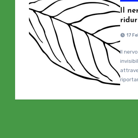
Il ne
ridur
17 Fe
Il nerv
invisib
attrave
riporta