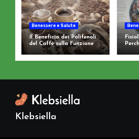
Benessere e Salute
Bene
Il Beneficio dei Polifenoli
Fisio
del Caffè sulla Funzione
Perch
Cognitiva
Sist
Klebsiella