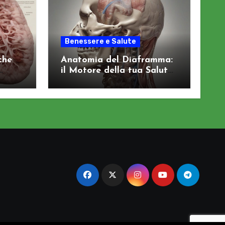
Benessere e Salute
che
Anatomia del Diaframma:
il Motore della tua Salute
Viscerale