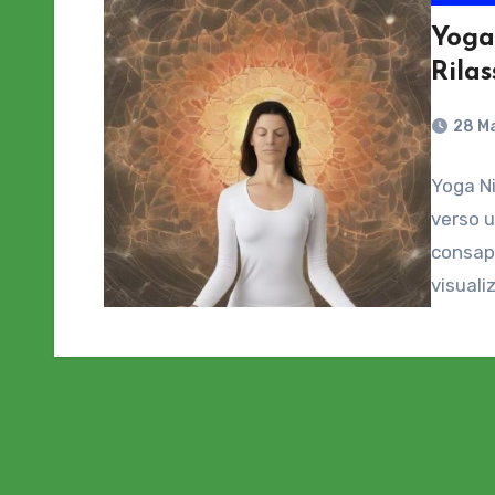
Yoga
Rila
28 M
Yoga Ni
verso u
consape
visuali