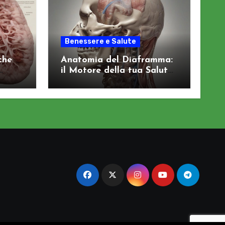
Benessere e Salute
che
Anatomia del Diaframma:
il Motore della tua Salute
Viscerale