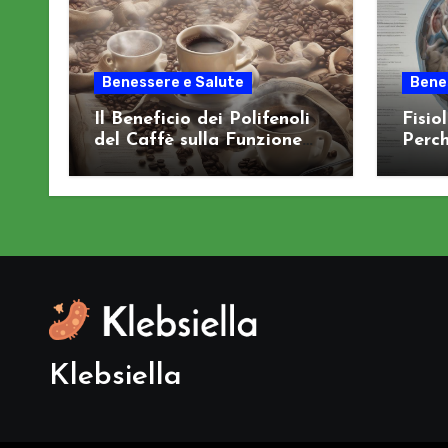
Benessere e Salute
Bene
Il Beneficio dei Polifenoli
Fisio
del Caffè sulla Funzione
Perch
Cognitiva
Sist
Klebsiella