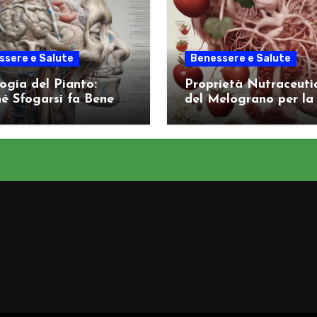
ssere e Salute
Benessere e Salute
logia del Pianto:
Proprietà Nutraceuti
é Sfogarsi fa Bene al
del Melograno per la
ema Nervoso
Salute Arteriosa