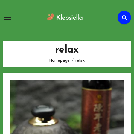
Passa
al
contenuto
relax
Homepage
relax