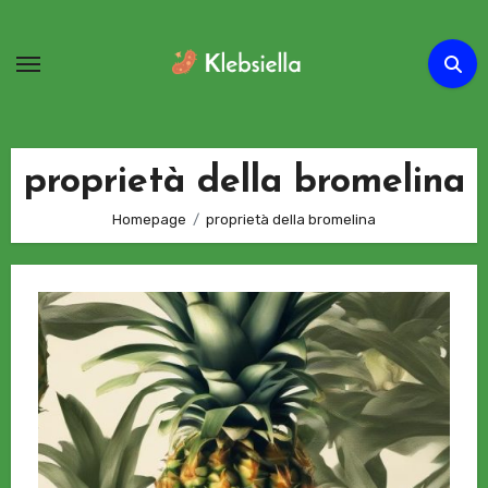
Passa
al
contenuto
proprietà della bromelina
Homepage
proprietà della bromelina