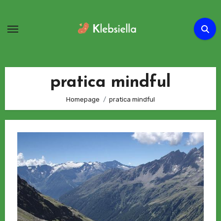
Passa
al
contenuto
pratica mindful
Homepage
pratica mindful