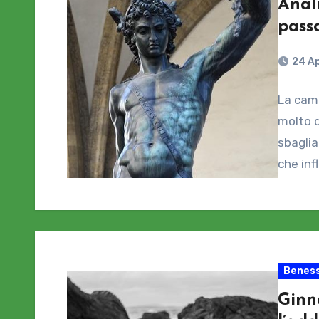
Anal
pass
24 Ap
La camm
molto d
sbaglia
che inf
Beness
Ginna