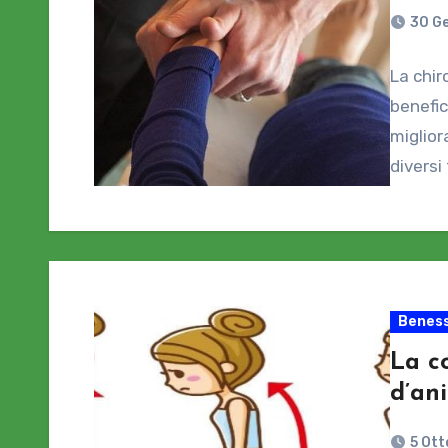
30 G
La chir
benefici
miglior
diversi
Beness
La co
d’ani
5 Ott