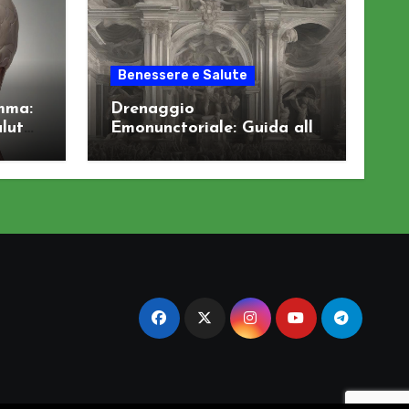
Benessere e Salute
mma:
Drenaggio
alute
Emonunctoriale: Guida alla
Depurazione degli Organi