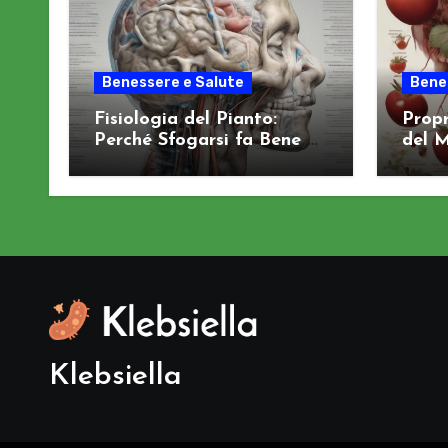
Benessere e Salute
Bene
Fisiologia del Pianto:
Propr
Perché Sfogarsi fa Bene al
del M
Sistema Nervoso
Salut
Klebsiella