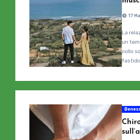
musco
17 M
La rela
un tema
collo s
fastidio
Beness
Chiro
sull