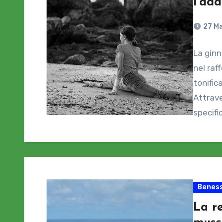
l’ad
27 M
La ginn
nel ra
tonific
Attrave
specifi
Beness
La re