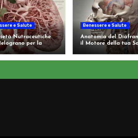
ssere e Salute
Benessere e Salute
ietà Nutraceutiche
Anatomia del Diafra
elograno per la
il Motore della tua S
e Arteriosa
Viscerale