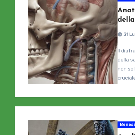
Anat
della
31 Lu
Il diaf
della s
non sol
crucial
Beness