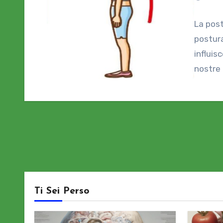
La post
postura
influis
nostre 
Ti Sei Perso