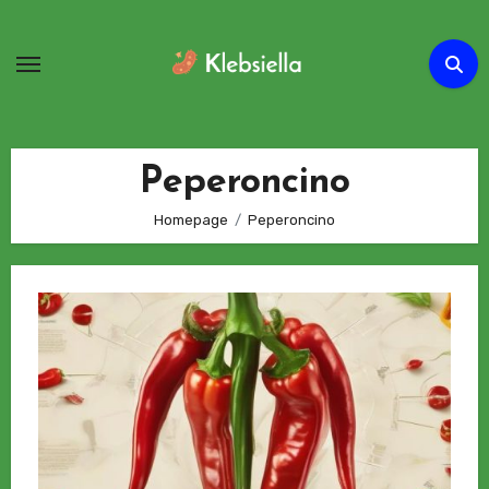
Passa
al
contenuto
Peperoncino
Homepage
Peperoncino