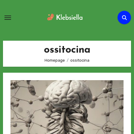
Passa
al
contenuto
ossitocina
Homepage
ossitocina