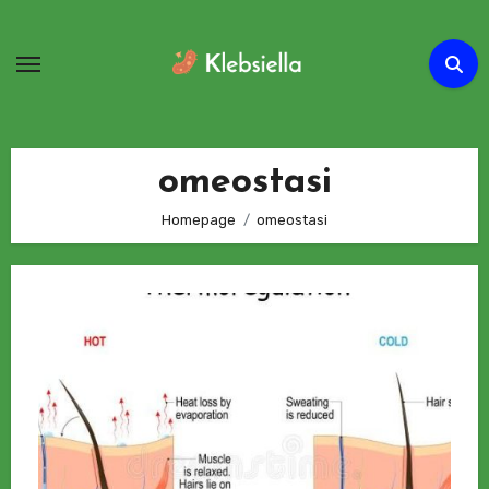
Passa
al
contenuto
omeostasi
Homepage
omeostasi