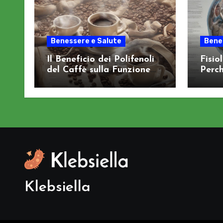
Benessere e Salute
Bene
Il Beneficio dei Polifenoli
Fisio
del Caffè sulla Funzione
Perch
Cognitiva
Sist
Klebsiella