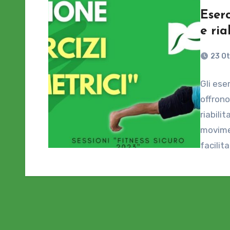
Eserc
e ria
23 O
Gli eser
offrono
riabili
movimen
facilit