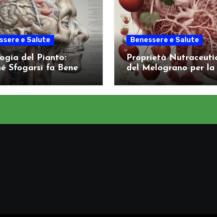
ssere e Salute
Benessere e Salute
logia del Pianto:
Proprietà Nutraceuti
é Sfogarsi fa Bene al
del Melograno per la
ema Nervoso
Salute Arteriosa