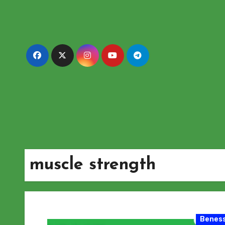
Passa
al
contenuto
muscle strength
Beness