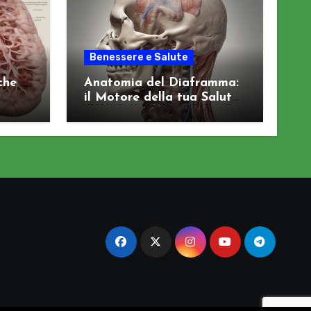
Benessere e Salute
che
Anatomia del Diaframma:
il Motore della tua Salute
Viscerale