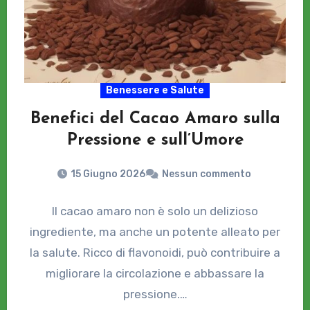
Benessere e Salute
Benefici del Cacao Amaro sulla
Pressione e sull’Umore
15 Giugno 2026
Nessun commento
Il cacao amaro non è solo un delizioso
ingrediente, ma anche un potente alleato per
la salute. Ricco di flavonoidi, può contribuire a
migliorare la circolazione e abbassare la
pressione.…