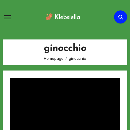
Passa
al
contenuto
ginocchio
Homepage
ginocchio