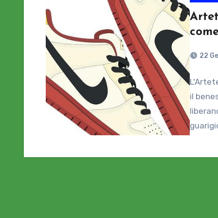
Artet
come
22 G
L'Artet
il bene
liberan
guarigi