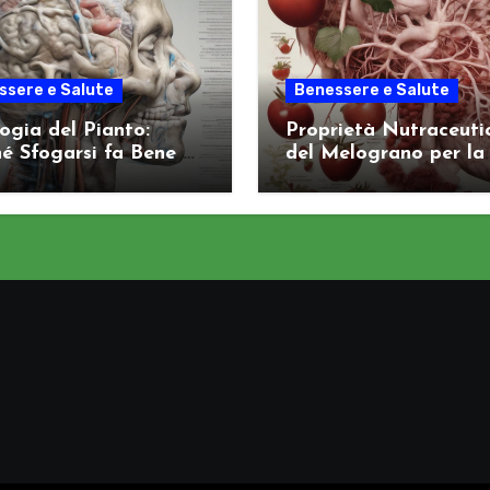
ssere e Salute
Benessere e Salute
logia del Pianto:
Proprietà Nutraceuti
é Sfogarsi fa Bene al
del Melograno per la
ema Nervoso
Salute Arteriosa