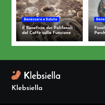
Benessere e Salute
Bene
Il Beneficio dei Polifenoli
Fisio
del Caffè sulla Funzione
Perch
Cognitiva
Sist
Klebsiella