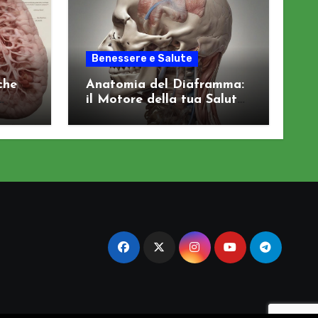
Benessere e Salute
che
Anatomia del Diaframma:
il Motore della tua Salute
Viscerale