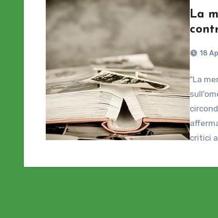
La m
cont
18 Ap
"La mem
sull'om
circond
afferma
critic