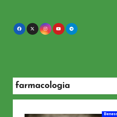
Passa
al
contenuto
farmacologia
Beness