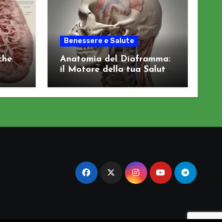
Benessere e Salute
che
Anatomia del Diaframma:
il Motore della tua Salute
Viscerale