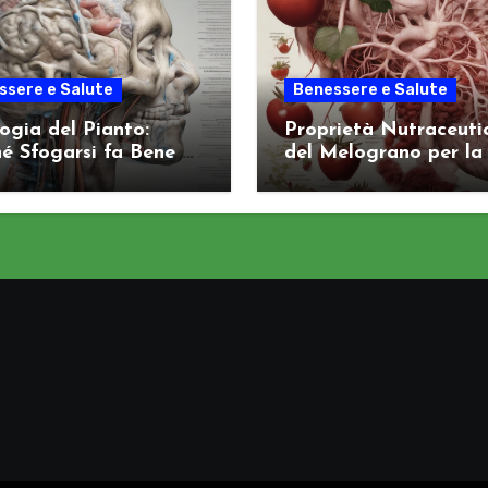
ssere e Salute
Benessere e Salute
logia del Pianto:
Proprietà Nutraceuti
é Sfogarsi fa Bene al
del Melograno per la
ema Nervoso
Salute Arteriosa