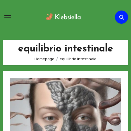
Passa
al
contenuto
equilibrio intestinale
Homepage
equilibrio intestinale