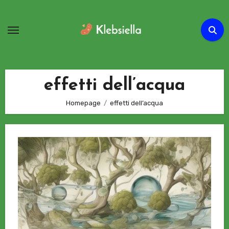
Passa
al
contenuto
effetti dell’acqua
Homepage
effetti dell’acqua