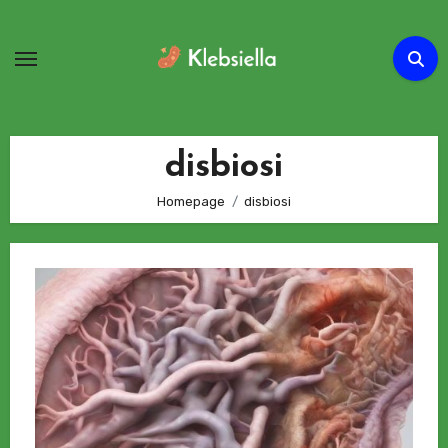
Passa
al
contenuto
disbiosi
Homepage
disbiosi