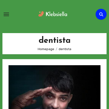
Passa
al
contenuto
dentista
Homepage
dentista