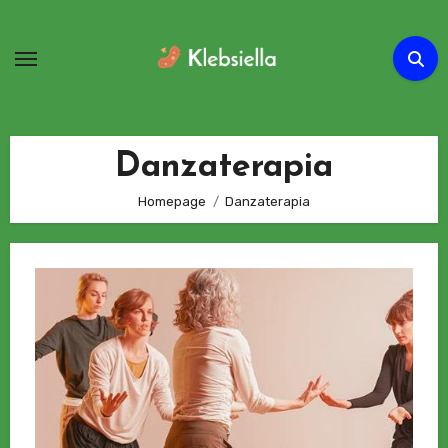
Passa
al
contenuto
Danzaterapia
Homepage
Danzaterapia