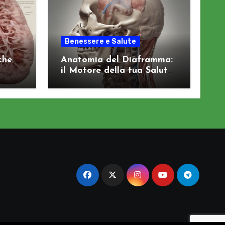
Benessere e Salute
che
Anatomia del Diaframma:
il Motore della tua Salute
Viscerale