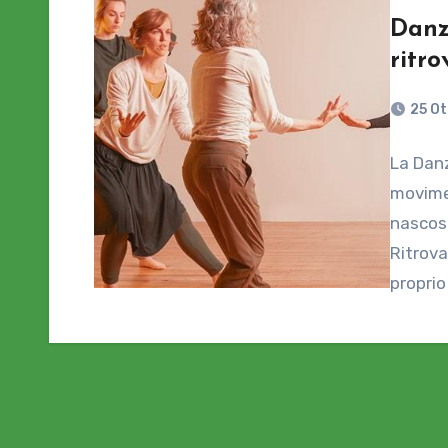
Danz
ritro
25 O
La Danz
movime
nascost
Ritrova
proprio