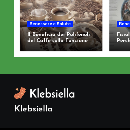
Benessere e Salute
Bene
Il Beneficio dei Polifenoli
Fisio
del Caffè sulla Funzione
Perch
Cognitiva
Sist
Klebsiella