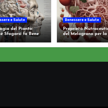
ssere e Salute
Benessere e Salute
logia del Pianto:
Proprietà Nutraceuti
é Sfogarsi fa Bene al
del Melograno per la
ema Nervoso
Salute Arteriosa