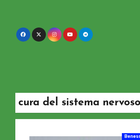
Passa
al
contenuto
cura del sistema nervos
Beness