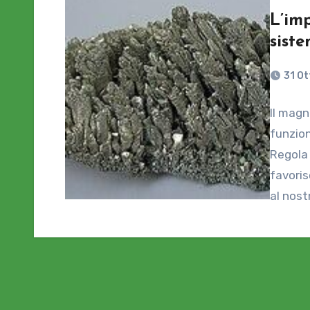
L’im
sist
31 Ot
Il magn
funzio
Regola 
favoris
al nost