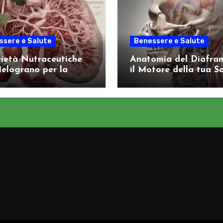
ssere e Salute
Benessere e Salute
ietà Nutraceutiche
Anatomia del Diafra
elograno per la
il Motore della tua S
e Arteriosa
Viscerale