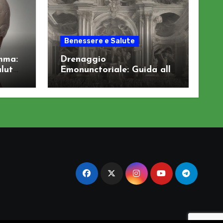
Benessere e Salute
mma:
Drenaggio
alute
Emonunctoriale: Guida alla
Depurazione degli Organi