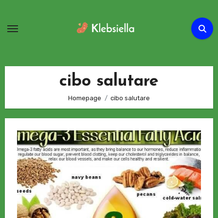
Passa
al
contenuto
cibo salutare
Homepage
cibo salutare