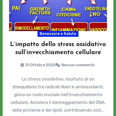
Benessere e Salute
L’impatto dello stress ossidativo
sull’invecchiamento cellulare
21 Ottobre 2025
Nessun commento
Lo stress ossidativo, risultato di un
disequilibrio tra radicali liberi e antiossidanti,
gioca un ruolo cruciale nell'invecchiamento
cellulare. Accelera il danneggiamento del DNA,
delle proteine e dei lipidi, contribuendo così…