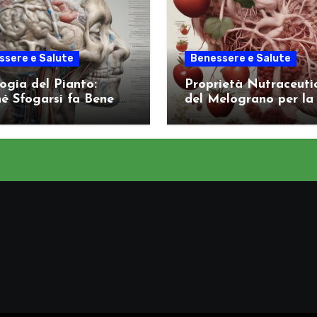
ssere e Salute
Benessere e Salute
logia del Pianto:
Proprietà Nutraceuti
é Sfogarsi fa Bene al
del Melograno per la
ema Nervoso
Salute Arteriosa