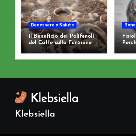
Benessere e Salute
Bene
Il Beneficio dei Polifenoli
Fisio
del Caffè sulla Funzione
Perch
Cognitiva
Sist
Klebsiella