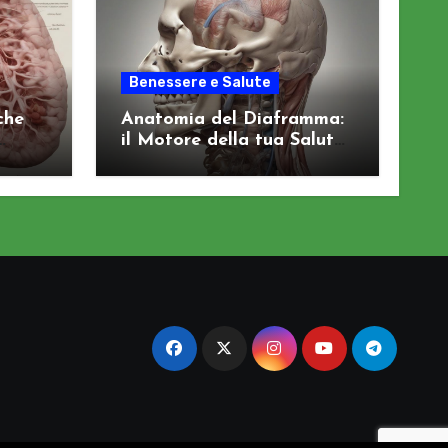
Benessere e Salute
che
Anatomia del Diaframma:
il Motore della tua Salute
Viscerale