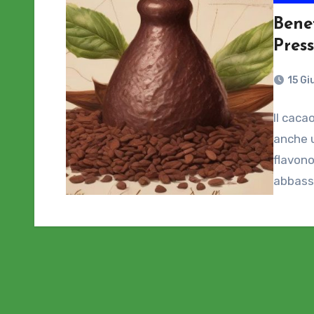
Bene
Press
15 G
Il caca
anche u
flavono
abbassa