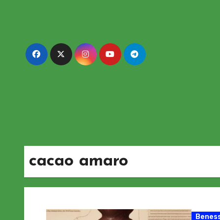
Passa
al
contenuto
cacao amaro
Beness