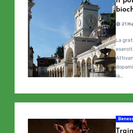
Il po
bioch
21 M
La grat
esercit
Attivan
dopamin
la…
Beness
Train