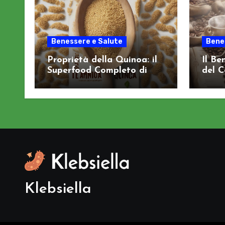
Benessere e Salute
Bene
Proprietà della Quinoa: il
Il Be
Superfood Completo di
del C
Aminoacidi
Cogn
Klebsiella