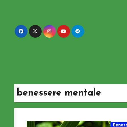
Passa
al
contenuto
benessere mentale
Beness