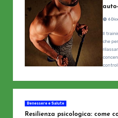
auto
6 Di
Il trai
che per
rilassa
concent
control
Benessere e Salute
Resilienza psicologica: come co