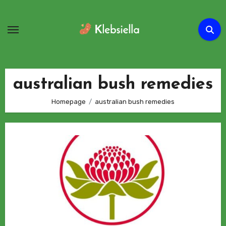
Passa
al
contenuto
australian bush remedies
Homepage
australian bush remedies