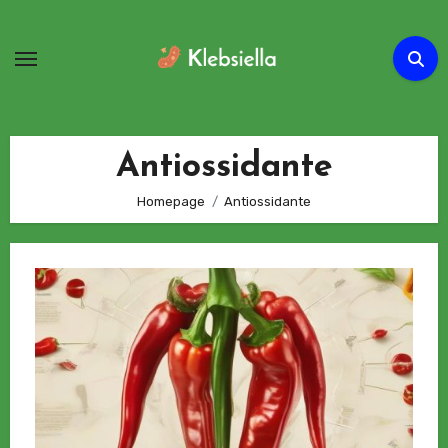
Passa
al
contenuto
Antiossidante
Homepage
Antiossidante