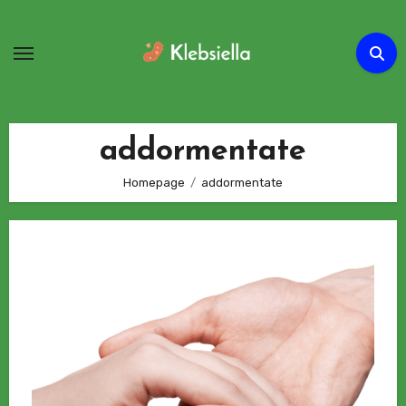
Passa
al
contenuto
addormentate
Homepage
addormentate